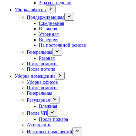
3 раза в неделю
Уборка офисов
Поддерживающая
Ежедневная
Влажная
Утренняя
Вечерняя
На постоянной основе
Генеральная
Разовая
После ремонта
После потопа
Уборка помещений
Уборка офисов
После ремонта
Генеральная
Регулярная
Влажная
После ЧП
После пожара
Аутсорсинг
Нежилых помещений