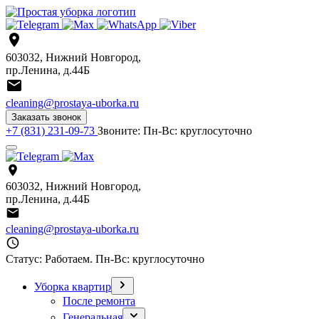
603032, Нижний Новгород,
пр.Ленина, д.44Б
cleaning@prostaya-uborka.ru
Заказать звонок
+7 (831) 231-09-73
Звоните:
Пн-Вс: круглосуточно
603032, Нижний Новгород,
пр.Ленина, д.44Б
cleaning@prostaya-uborka.ru
Статус: Работаем.
Пн-Вс: круглосуточно
Уборка квартир
После ремонта
Генеральная