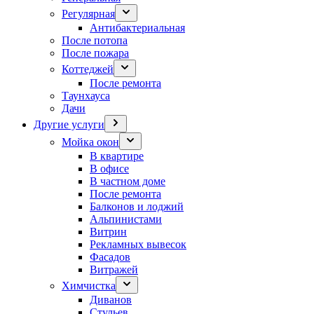
Регулярная
Антибактериальная
После потопа
После пожара
Коттеджей
После ремонта
Таунхауса
Дачи
Другие услуги
Мойка окон
В квартире
В офисе
В частном доме
После ремонта
Балконов и лоджий
Альпинистами
Витрин
Рекламных вывесок
Фасадов
Витражей
Химчистка
Диванов
Стульев