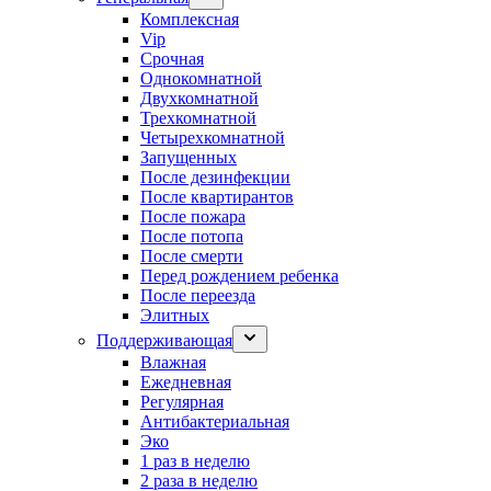
Комплексная
Vip
Срочная
Однокомнатной
Двухкомнатной
Трехкомнатной
Четырехкомнатной
Запущенных
После дезинфекции
После квартирантов
После пожара
После потопа
После смерти
Перед рождением ребенка
После переезда
Элитных
Поддерживающая
Влажная
Ежедневная
Регулярная
Антибактериальная
Эко
1 раз в неделю
2 раза в неделю