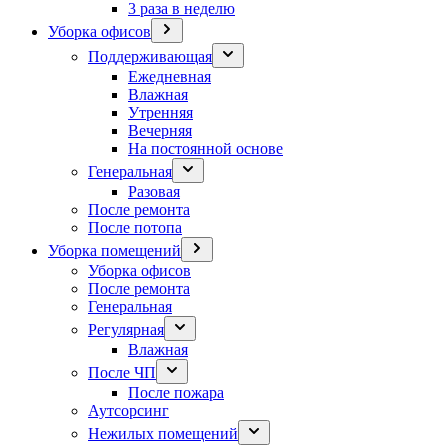
3 раза в неделю
Уборка офисов
Поддерживающая
Ежедневная
Влажная
Утренняя
Вечерняя
На постоянной основе
Генеральная
Разовая
После ремонта
После потопа
Уборка помещений
Уборка офисов
После ремонта
Генеральная
Регулярная
Влажная
После ЧП
После пожара
Аутсорсинг
Нежилых помещений