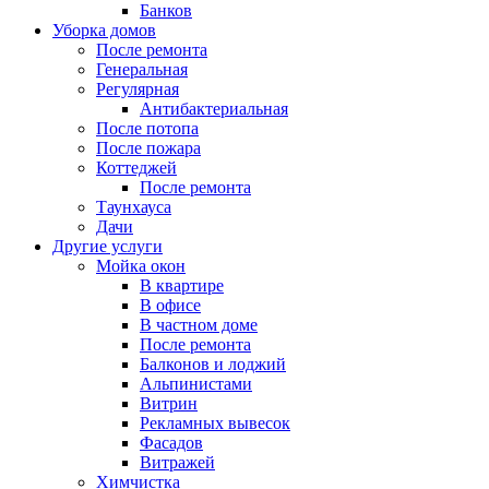
Банков
Уборка домов
После ремонта
Генеральная
Регулярная
Антибактериальная
После потопа
После пожара
Коттеджей
После ремонта
Таунхауса
Дачи
Другие услуги
Мойка окон
В квартире
В офисе
В частном доме
После ремонта
Балконов и лоджий
Альпинистами
Витрин
Рекламных вывесок
Фасадов
Витражей
Химчистка