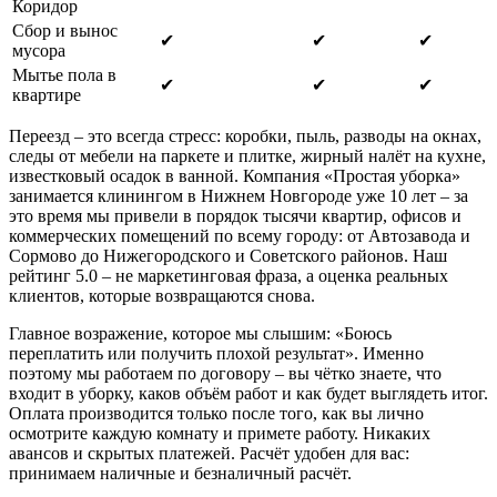
Коридор
Сбор и вынос
✔
✔
✔
мусора
Мытье пола в
✔
✔
✔
квартире
Переезд – это всегда стресс: коробки, пыль, разводы на окнах,
следы от мебели на паркете и плитке, жирный налёт на кухне,
известковый осадок в ванной. Компания «Простая уборка»
занимается клинингом в Нижнем Новгороде уже 10 лет – за
это время мы привели в порядок тысячи квартир, офисов и
коммерческих помещений по всему городу: от Автозавода и
Сормово до Нижегородского и Советского районов. Наш
рейтинг 5.0 – не маркетинговая фраза, а оценка реальных
клиентов, которые возвращаются снова.
Главное возражение, которое мы слышим: «Боюсь
переплатить или получить плохой результат». Именно
поэтому мы работаем по договору – вы чётко знаете, что
входит в уборку, каков объём работ и как будет выглядеть итог.
Оплата производится только после того, как вы лично
осмотрите каждую комнату и примете работу. Никаких
авансов и скрытых платежей. Расчёт удобен для вас:
принимаем наличные и безналичный расчёт.