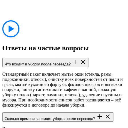
Ответы на частые вопросы
Что входит в уборку после переезда?
Стандартный пакет включает мытьё окон (стёкла, рамы,
подоконники, откосы), очистку всех поверхностей от пыли и
грязи, мытьё кухонного фартука, фасадов шкафов и вытяжки
снаружи, чистку сантехники и кафеля в ванной, влажную
уборку полов (паркет, ламинат, плитка), удаление паутины и
мусора. При необходимости список работ расширяется – всё
фиксируется в договоре до начала уборки.
Сколько времени занимает уборка после переезда?