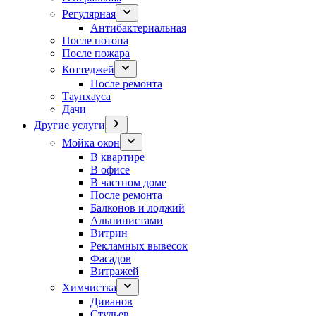
Регулярная
Антибактериальная
После потопа
После пожара
Коттеджей
После ремонта
Таунхауса
Дачи
Другие услуги
Мойка окон
В квартире
В офисе
В частном доме
После ремонта
Балконов и лоджий
Альпинистами
Витрин
Рекламных вывесок
Фасадов
Витражей
Химчистка
Диванов
Стульев