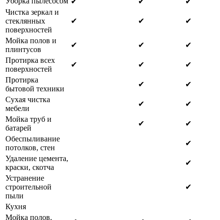
Уборка пылесосом
✔
✔
✔
Чистка зеркал и
стеклянных
✔
✔
✔
поверхностей
Мойка полов и
✔
✔
✔
плинтусов
Протирка всех
✔
✔
✔
поверхностей
Протирка
✔
✔
бытовой техники
Сухая чистка
✔
✔
мебели
Мойка труб и
✔
✔
батарей
Обеспыливание
✔
потолков, стен
Удаление цемента,
✔
краски, скотча
Устранение
строительной
✔
пыли
Кухня
Мойка полов,