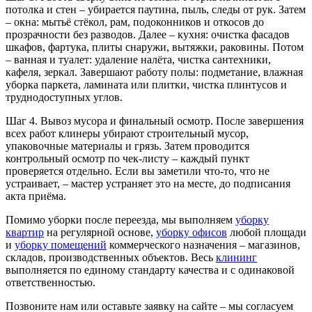
потолка и стен – убирается паутина, пыль, следы от рук. Затем
– окна: мытьё стёкол, рам, подоконников и откосов до
прозрачности без разводов. Далее – кухня: очистка фасадов
шкафов, фартука, плиты снаружи, вытяжки, раковины. Потом
– ванная и туалет: удаление налёта, чистка сантехники,
кафеля, зеркал. Завершают работу полы: подметание, влажная
уборка паркета, ламината или плитки, чистка плинтусов и
труднодоступных углов.
Шаг 4. Вывоз мусора и финальный осмотр. После завершения
всех работ клинеры убирают строительный мусор,
упаковочные материалы и грязь. Затем проводится
контрольный осмотр по чек-листу – каждый пункт
проверяется отдельно. Если вы заметили что-то, что не
устраивает, – мастер устраняет это на месте, до подписания
акта приёма.
Помимо уборки после переезда, мы выполняем
уборку
квартир
на регулярной основе,
уборку офисов
любой площади
и
уборку помещений
коммерческого назначения – магазинов,
складов, производственных объектов. Весь
клининг
выполняется по единому стандарту качества и с одинаковой
ответственностью.
Позвоните нам или оставьте заявку на сайте – мы согласуем