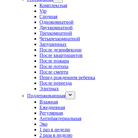
Комплексная
Vip
Срочная
Однокомнатной
Двухкомнатной
Трехкомнатной
Четырехкомнатной
Запущенных
После дезинфекции
После квартирантов
После пожара
После потопа
После смерти
Перед рождением ребенка
После переезда
Элитных
Поддерживающая
Влажная
Ежедневная
Регулярная
Антибактериальная
Эко
1 раз в неделю
2 раза в неделю